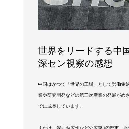
世界をリードする中
深セン視察の感想
中国はかつて「世界の工場」として労働集
業や研究開発などの第三次産業の発展がめざ
でに成長しています。
または、深圳や広州などの広東省9都市、香