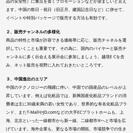
品の安全性）に重点を置くプロモーションなどが望ましいと言え
ます。中国の祭日・祝日（旧正月、建国記念日など）に併せて、
イベントや特別パッケージで販売する方法も有効です。
２、販売チャンネルの多様化
商品の特性と市場が許容できる価格帯に応じ、販売チャネルを選
択していくことも重要です。その為に、国内のバイヤーと販売チ
ャンネルに多く出会える展示会に参加しましょう。越境E Cを含
み、ネット販売を視野に入れておきたいところです。
３、中国進出のエリア
中国のテクノロジーの飛躍に伴い、中国での国産品のレベルが上
昇しています。例えば化粧品では、新興国産化粧品ブランドの消
費者は主に30歳未満の若い女性であり、世界的な有名化粧品ブラ
ンド、またT-MallやJD.comなどの大手ECプラットホームも、上
海、北京といった一線都市から新一線、二線都市※へと市場を広
げています。海外企業も、更なる市場の開拓、市場競争での生き