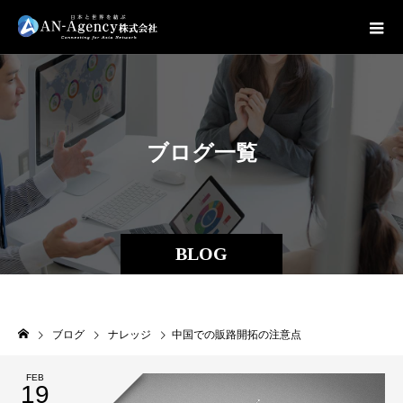
ブ
ロ
グ
一
覧
BLOG
ブログ
ナレッジ
中国での販路開拓の注意点
FEB
19